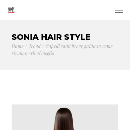
SONIA HAIR STYLE
Home
Trend
Capelli sani: breve guida su come
riconoscerli al meglio