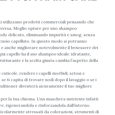
ti utilizzano prodotti commerciali pensando che
o diversa. Meglio optare per uno shampoo
 modo delicato, eliminando impurità e smog, senza
l cuoio capelluto. In questo modo si potranno
a e anche migliorare notevolmente il benessere dei
gni capello ha il suo shampoo ideale: idratante,
trutturante e la scelta giusta cambia l’aspetto della
 cuticole, rendere i capelli morbidi, setosi e
se ti capita di trovare nodi dopo il lavaggio o se i
conditioner diventerà sicuramente il tuo migliore
a per la tua chioma. Una maschera nutriente infatti
are, rigenerandola e rinforzandola dall’interno.
ticolarmente stressati da colorazioni, strumenti di