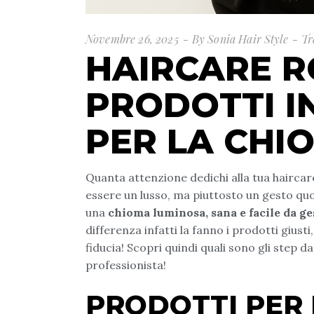
Novembre 26, 2025
By
Sonia Hair Style
Tr
HAIRCARE RO
PRODOTTI I
PER LA CHI
Quanta attenzione dedichi alla tua haircar
essere un lusso, ma piuttosto un gesto qu
una
chioma luminosa, sana e facile da ge
differenza infatti la fanno i prodotti giust
fiducia! Scopri quindi quali sono gli step d
professionista!
PRODOTTI PER 