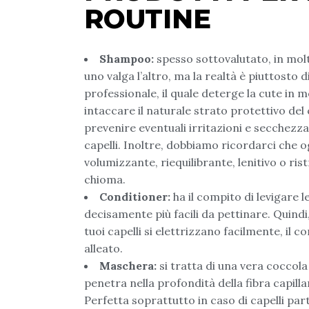
ROUTINE
Shampoo:
spesso sottovalutato, in mol
uno valga l’altro, ma la realtà è piuttost
professionale, il quale deterge la cute in
intaccare il naturale strato protettivo de
prevenire eventuali irritazioni e secchezz
capelli. Inoltre, dobbiamo ricordarci che o
volumizzante, riequilibrante, lenitivo o ris
chioma.
Conditioner:
ha il compito di levigare le
decisamente più facili da pettinare. Quindi, 
tuoi capelli si elettrizzano facilmente, il 
alleato.
Maschera:
si tratta di una vera coccol
penetra nella profondità della fibra capill
Perfetta soprattutto in caso di capelli par