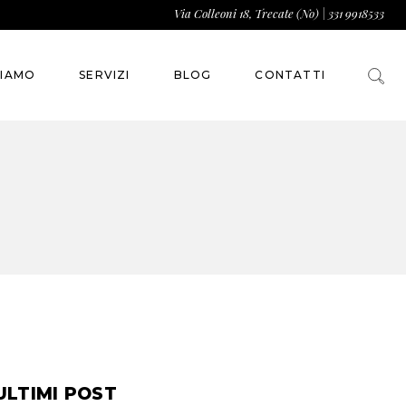
Via Colleoni 18, Trecate (No)
|
331 9918533
SIAMO
SERVIZI
BLOG
CONTATTI
ULTIMI POST