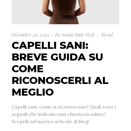
Dicembre 22, 2025
By
Sonia Hair Style
Trend
CAPELLI SANI:
BREVE GUIDA SU
COME
RICONOSCERLI AL
MEGLIO
Capelli sani, come si riconoscono? Quali sono i
segnali che indicano una chioma in salute?
Scoprili nel nostro articolo di blog!