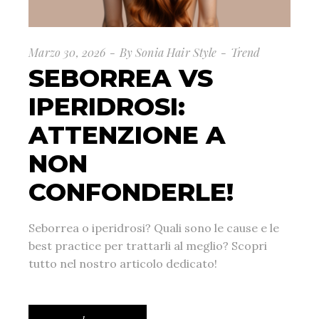
Marzo 30, 2026
By
Sonia Hair Style
Trend
SEBORREA VS
IPERIDROSI:
ATTENZIONE A
NON
CONFONDERLE!
Seborrea o iperidrosi? Quali sono le cause e le
best practice per trattarli al meglio? Scopri
tutto nel nostro articolo dedicato!