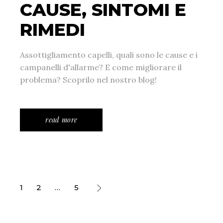
CAUSE, SINTOMI E
RIMEDI
Assottigliamento capelli, quali sono le cause e i
campanelli d'allarme? E come migliorare il
problema? Scoprilo nel nostro blog!
read more
1
2
…
5
PAGINAZIONE
DEGLI