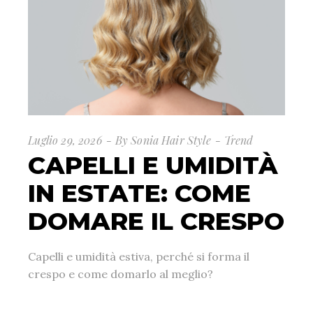
Luglio 29, 2026
By
Sonia Hair Style
Trend
CAPELLI E UMIDITÀ
IN ESTATE: COME
DOMARE IL CRESPO
Capelli e umidità estiva, perché si forma il
crespo e come domarlo al meglio?