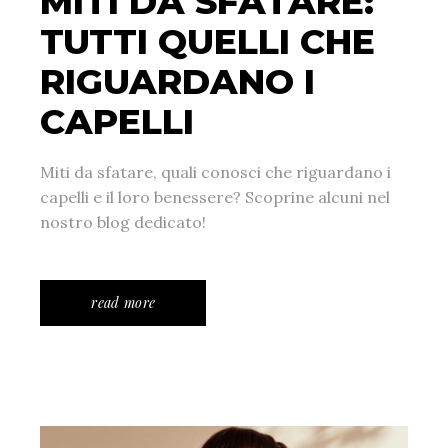
MITI DA SFATARE:
TUTTI QUELLI CHE
RIGUARDANO I
CAPELLI
Miti da sfatare, quali conosci che riguardano i
capelli e il loro benessere? Scoprine alcuni nel
nostro blog dedicato!
read more