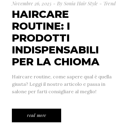
Novembre 26, 2025
By
Sonia Hair Style
Trend
HAIRCARE
ROUTINE: I
PRODOTTI
INDISPENSABILI
PER LA CHIOMA
Haircare routine, come sapere qual è quella
giusta? Leggi il nostro articolo e passa in
salone per farti consigliare al meglio!
read more