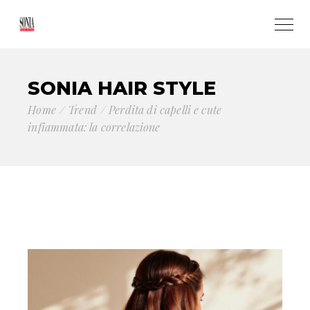
SONIA HAIR STYLE
Home
Trend
Perdita di capelli e cute
infiammata: la correlazione