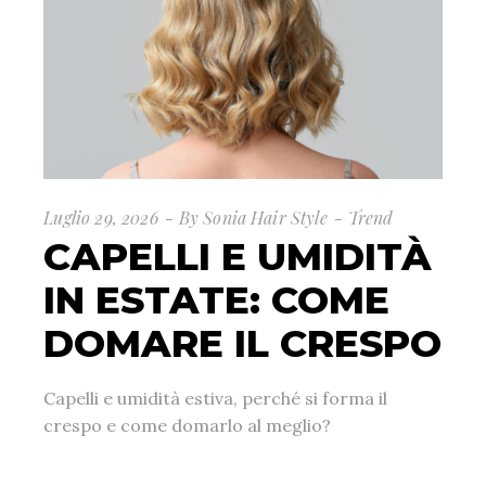
Luglio 29, 2026
By
Sonia Hair Style
Trend
CAPELLI E UMIDITÀ
IN ESTATE: COME
DOMARE IL CRESPO
Capelli e umidità estiva, perché si forma il
crespo e come domarlo al meglio?