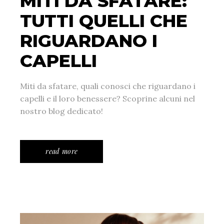
MITI DA SFATARE:
TUTTI QUELLI CHE
RIGUARDANO I
CAPELLI
Miti da sfatare, quali conosci che riguardano i
capelli e il loro benessere? Scoprine alcuni nel
nostro blog dedicato!
read more