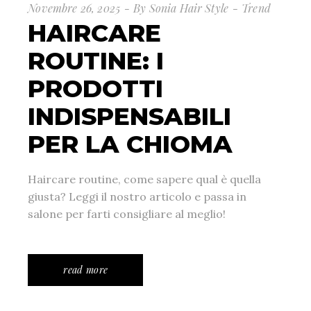
Novembre 26, 2025
By
Sonia Hair Style
Trend
HAIRCARE
ROUTINE: I
PRODOTTI
INDISPENSABILI
PER LA CHIOMA
Haircare routine, come sapere qual è quella
giusta? Leggi il nostro articolo e passa in
salone per farti consigliare al meglio!
read more