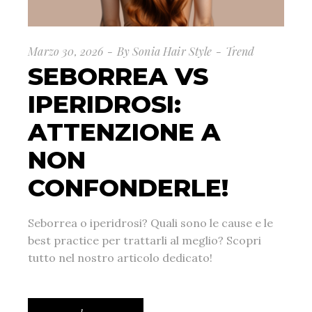
Marzo 30, 2026
By
Sonia Hair Style
Trend
SEBORREA VS
IPERIDROSI:
ATTENZIONE A
NON
CONFONDERLE!
Seborrea o iperidrosi? Quali sono le cause e le
best practice per trattarli al meglio? Scopri
tutto nel nostro articolo dedicato!