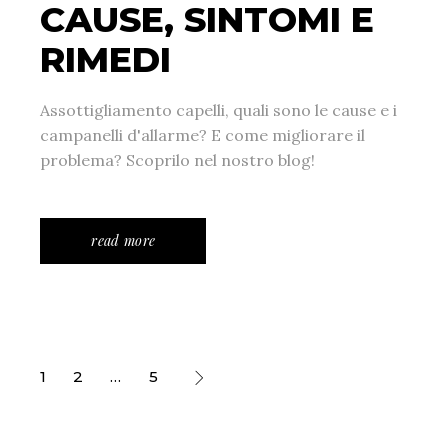
CAUSE, SINTOMI E
RIMEDI
Assottigliamento capelli, quali sono le cause e i
campanelli d'allarme? E come migliorare il
problema? Scoprilo nel nostro blog!
read more
1
2
…
5
PAGINAZIONE
DEGLI