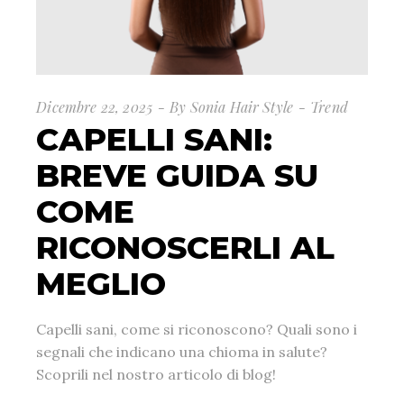
Dicembre 22, 2025
By
Sonia Hair Style
Trend
CAPELLI SANI:
BREVE GUIDA SU
COME
RICONOSCERLI AL
MEGLIO
Capelli sani, come si riconoscono? Quali sono i
segnali che indicano una chioma in salute?
Scoprili nel nostro articolo di blog!