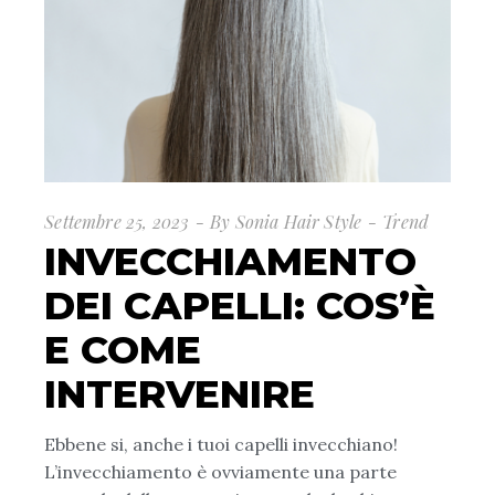
Settembre 25, 2023
By
Sonia Hair Style
Trend
INVECCHIAMENTO
DEI CAPELLI: COS’È
E COME
INTERVENIRE
Ebbene si, anche i tuoi capelli invecchiano!
L’invecchiamento è ovviamente una parte