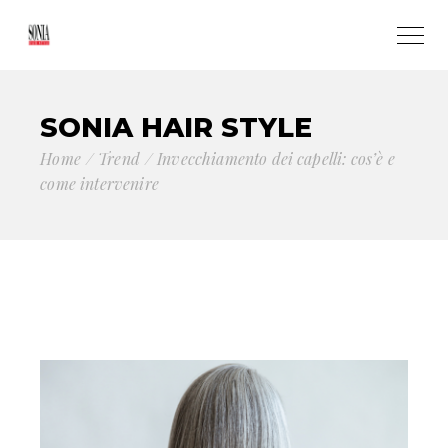
SONIA HAIR STYLE
Home
Trend
Invecchiamento dei capelli: cos’è e
come intervenire