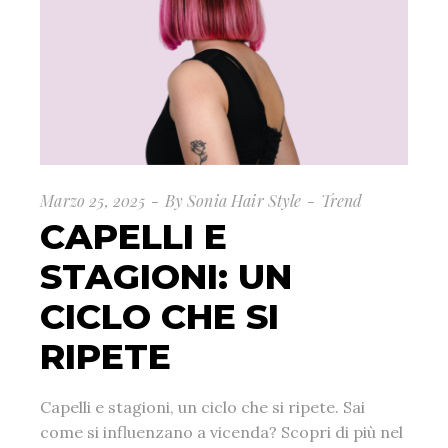
Marzo 25, 2025
By
Sonia Hair Style
Trend
CAPELLI E
STAGIONI: UN
CICLO CHE SI
RIPETE
Capelli e stagioni, un ciclo che si ripete. Sai
come si influenzano a vicenda? Scopri di più nel