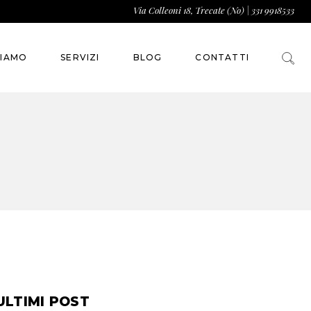
Via Colleoni 18, Trecate (No)
|
331 9918533
SIAMO
SERVIZI
BLOG
CONTATTI
ULTIMI POST