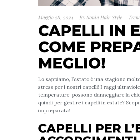
Maggio 28, 2024
By
Sonia Hair Style
Tren
CAPELLI IN 
COME PREPA
MEGLIO!
Lo sappiamo, l’estate è una stagione molt
stress per i nostri capelli! I raggi ultraviolet
temperature, possono danneggiare la chio
quindi per gestire i capelli in estate? Scopr
impreparata!
CAPELLI PER L’