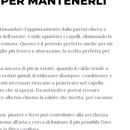
 PER MANTENERLI
 rimandato l’appuntamento dalla parrucchiera a
ell’estate, è utile spuntare i capelli, eliminando le
 rovinata. Questo è il periodo perfetto anche per un
glio più fresco e sbarazzino, la scelta perfetta per
 ancora di più in estate, quando il caldo tende a
icordati quindi di utilizzare shampoo, conditioner e
enti necessari riescano a penetrare nel capello,
o che si spezzi. Da noi inoltre potrai trovare
re alla tua chioma la salute che merita, per vacanze
on, piastre e ferri può contribuire alla secchezza
oma all’aria e cerca di limitare il più possibile l’uso
 la fibra capillare.